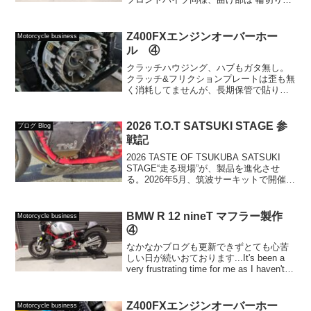
造”を採用し、レーザー測定による高精度
な採寸・切断を実施しています。集合部
は54φを選択しました。「もう少し太いほ
Z400FXエンジンオーバーホー
Motorcycle business
うが良いのでは？...
ル ④
クラッチハウジング、ハブもガタ無し。
クラッチ&フリクションプレートは歪も無
く消耗してませんが、長期保管で貼り付
いていました。今回はサビを落とし再利
用しました。定期的に乗れるのが得策で
すが、中長期にわたりエンジンをかけら
2026 T.O.T SATSUKI STAGE 参
ブログ Blog
れない場合は、クラッチ...
戦記
2026 TASTE OF TSUKUBA SATSUKI
STAGE“走る現場”が、製品を進化させ
る。2026年5月、筑波サーキットで開催さ
れた日本屈指のリアルレーシングイベン
ト「テイスト・オブ・ツクバ SATSUKI
STAGE」に、T...
BMW R 12 nineT マフラー製作
Motorcycle business
④
なかなかブログも更新できずとても心苦
しい日が続いおております...It's been a
very frustrating time for me as I haven't
been able to update my blog...第四弾...
Z400FXエンジンオーバーホー
Motorcycle business