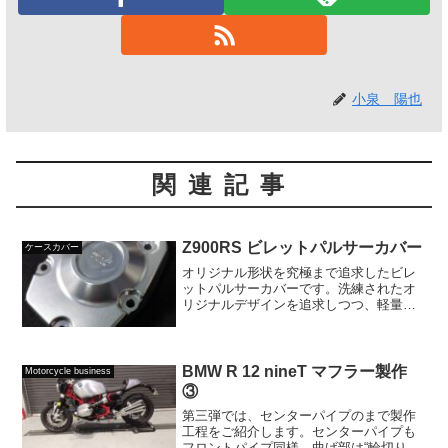
小泉 陽也
関連記事
Z900RS ビレットパルサーカバー
ケースカバー
オリジナル形状を究極まで追求したビレ
ットパルサーカバーです。洗練されたオ
リジナルデザインを追求しつつ、軽量化
にも徹底的にこだわりました。内部リブ
を削ぎ落とし、最適な肉厚設計を実現。
細部に宿る美しさと、ビレット素材に匹
敵する堅牢さが融合した一...
BMW R 12 nineT マフラー製作
Motorcycle business
③
第三弾では、センターパイプのまで製作
工程をご紹介します。センターパイプも
フロントパイプ同様、曲げ部は“輪切り構