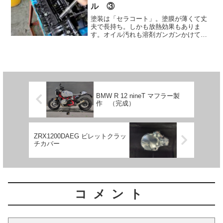
ル ③
塗装は「セラコート」。塗膜が薄くて丈
夫で長持ち。しかも放熱効果もありま
す。オイル汚れも溶剤ガンガンかけて平
気です。なので,ボルトを締め込んだ部分
も全く気になりません。一応見ます
が...The paint is "cerakote". The...
BMW R 12 nineT マフラー製
作 （完成）
ZRX1200DAEG ビレットクラッ
チカバー
コメント