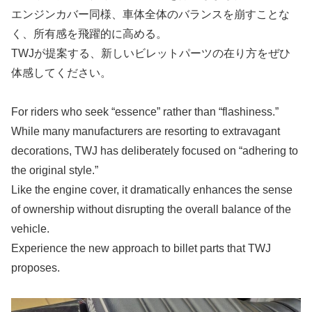
エンジンカバー同様、車体全体のバランスを崩すことな
く、所有感を飛躍的に高める。
TWJが提案する、新しいビレットパーツの在り方をぜひ
体感してください。
For riders who seek “essence” rather than “flashiness.”
While many manufacturers are resorting to extravagant
decorations, TWJ has deliberately focused on “adhering to
the original style.”
Like the engine cover, it dramatically enhances the sense
of ownership without disrupting the overall balance of the
vehicle.
Experience the new approach to billet parts that TWJ
proposes.