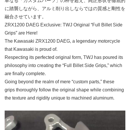
単なる「カスタムパーツ」の枠を超え、純正形状を徹底的
に踏襲しながら、アルミ削り出しならではの質感と剛性を
融合させています。
ZRX1200 DAEG Exclusive: TWJ Original “Full Billet Side
Grips” are Here!
The Kawasaki ZRX1200 DAEG, a legendary motorcycle
that Kawasaki is proud of.
Respecting its perfected original form, TWJ has poured its
philosophy into creating the “Full Billet Side Grips,” which
are finally complete.
Going beyond the realm of mere “custom parts,” these
grips thoroughly follow the original shape while combining
the texture and rigidity unique to machined aluminum.