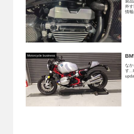
製品
外す
情報は→
BM
Motorcycle business
なか
す...
upda