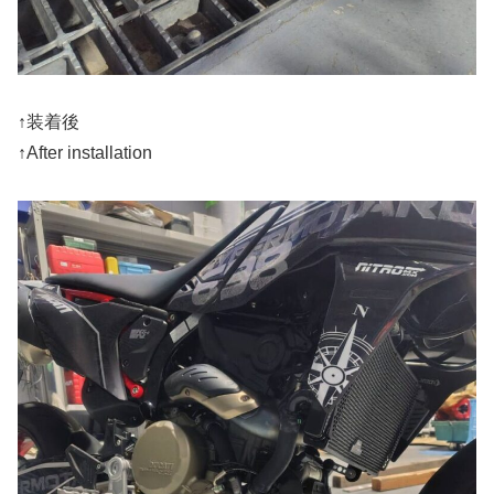
↑装着後
↑After installation