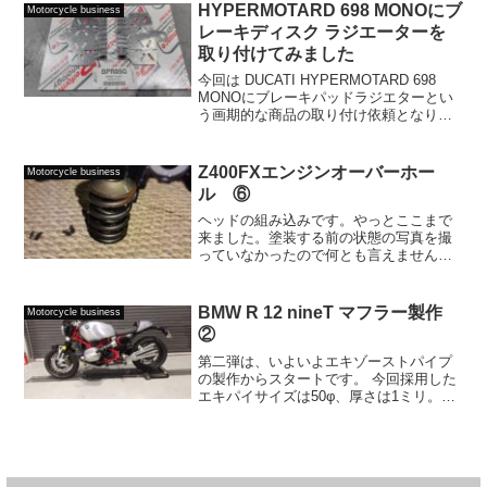
るために――TWJはビレットヘッドカバ
HYPERMOTARD 698 MONOにブ
Motorcycle business
ーの開発に着...
レーキディスク ラジエーターを
取り付けてみました
今回は DUCATI HYPERMOTARD 698
MONOにブレーキパッドラジエターとい
う画期的な商品の取り付け依頼となりま
した。This time, we installed a
revolutionary product calle...
Z400FXエンジンオーバーホー
Motorcycle business
ル ⑥
ヘッドの組み込みです。やっとここまで
来ました。塗装する前の状態の写真を撮
っていなかったので何とも言えません
が、中はとても綺麗！分解するのにヘッ
ドカバーまでストレスなく外せて、良か
ったと安心するものの奇跡が...。Built-in
BMW R 12 nineT マフラー製作
Motorcycle business
head....
②
第二弾は、いよいよエキゾーストパイプ
の製作からスタートです。 今回採用した
エキパイサイズは50φ、厚さは1ミリ。曲
げ部分は輪切り構造とし、レーザー測定
によって精密に採寸・切断を行います。
もちろん、耐熱性にも優れており、サー
キットユースにお...