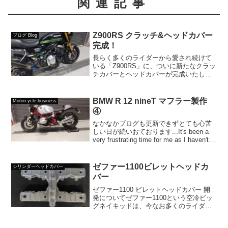
関連記事
Z900RS クラッチ&ヘッドカバー
ブログ Blog
完成！
長らく多くのライダーから愛され続けて
いる「Z900RS」に、ついに新たなクラッ
チカバーとヘッドカバーが完成いたしま
した。この成果に至るまで、何度も試行
錯誤を重ね、細部にまで徹底的にこだわ
り抜いてきました。そして今、究極の純
BMW R 12 nineT マフラー製作
Motorcycle business
正スタイルを追求し...
④
なかなかブログも更新できずとても心苦
しい日が続いおております...It's been a
very frustrating time for me as I haven't
been able to update my blog...第四弾...
ゼファー1100ビレットヘッドカ
シリンダーヘッドカバー
バー
ゼファー1100 ビレットヘッドカバー 開
発についてゼファー1100という空冷ビッ
グネイキッドは、今なお多くのライダー
を魅了し続ける名車です。その象徴とも
言えるエンジンの存在感を、さらに高め