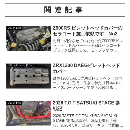
関連記事
Z900RS ビレットヘッドカバーの
ブログ Blog
セラコート施工依頼です No2
先日ご紹介させていただいたZ900RSビレ
ットヘッドカバー——今回はセラコート
ブラック仕様として、モトプラザカワサ
キ福山様（公式サイトはこちら）にて、
実際にお客様の車両へ取り付けていただ
き、画像を提供していただきました。
ZRX1200 DAEGビレットヘッド
シリンダーヘッドカバー
↓The Z900R...
カバー
ZRX1200 DAEG専用ビレットヘッドカバ
ー、ついに完成。長きにわたり日本のロ
ードスポーツシーンで愛され続ける
ZRX1200 DAEG。その洗練された水冷4
気筒エンジンの鼓動は、単なる移動手段
ではなく”ライダーの生き様”そのもので
2026 T.O.T SATSUKI STAGE 参
ブログ Blog
す。そ...
戦記
2026 TASTE OF TSUKUBA SATSUKI
STAGE“走る現場”が、製品を進化させ
る。2026年5月、筑波サーキットで開催さ
れた日本屈指のリアルレーシングイベン