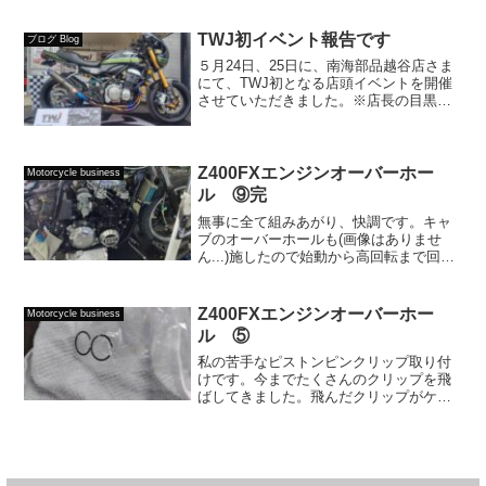
ト「テイスト・オブ・ツクバ SATSUKI
STAGE」に、T...
TWJ初イベント報告です
ブログ Blog
５月24日、25日に、南海部品越谷店さま
にて、TWJ初となる店頭イベントを開催
させていただきました。※店長の目黒さ
ん、ちょっと遅れてのブログ公開とな
り、申し訳ございません...イベント当日
は、天候が不安定だったこともあり、決
して多くの来場者...
Z400FXエンジンオーバーホー
Motorcycle business
ル ⑨完
無事に全て組みあがり、快調です。キャ
ブのオーバーホールも(画像はありませ
ん...)施したので始動から高回転まで回る
し、ギアの入りもスムーズでストレスも
ありません。車両スタイルが分かってし
まうため近影で失礼します。Everything
Z400FXエンジンオーバーホー
Motorcycle business
was...
ル ⑤
私の苦手なピストンピンクリップ取り付
けです。今までたくさんのクリップを飛
ばしてきました。飛んだクリップがケー
スの中に吸い込まれ、またケースを割っ
たりと...苦い思い出です(汗)あ、私物ので
すよ。お客様の車両はしっかりと慎重に
行っておりますの...