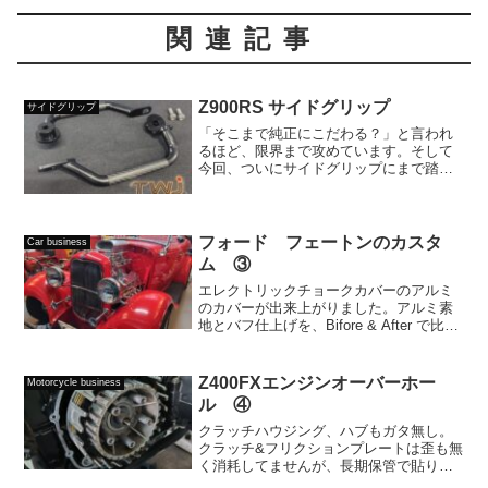
関連記事
Z900RS サイドグリップ
サイドグリップ
「そこまで純正にこだわる？」と言われ
るほど、限界まで攻めています。そして
今回、ついにサイドグリップにまで踏み
込みました。Z900RSの新たな定番を目指
して、まずは4種類から。We've pushed
the limits to the po...
フォード フェートンのカスタ
Car business
ム ③
エレクトリックチョークカバーのアルミ
のカバーが出来上がりました。アルミ素
地とバフ仕上げを、Bifore & After で比較
してみてください。The aluminum cover
for the electric choke cover ...
Z400FXエンジンオーバーホー
Motorcycle business
ル ④
クラッチハウジング、ハブもガタ無し。
クラッチ&フリクションプレートは歪も無
く消耗してませんが、長期保管で貼り付
いていました。今回はサビを落とし再利