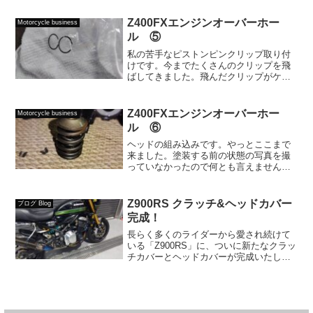
用しました。定期的に乗れるのが得策で
すが、中長期にわたりエンジンをかけら
Z400FXエンジンオーバーホー
Motorcycle business
れない場合は、クラッチ...
ル ⑤
私の苦手なピストンピンクリップ取り付
けです。今までたくさんのクリップを飛
ばしてきました。飛んだクリップがケー
スの中に吸い込まれ、またケースを割っ
たりと...苦い思い出です(汗)あ、私物ので
すよ。お客様の車両はしっかりと慎重に
Z400FXエンジンオーバーホー
Motorcycle business
行っておりますの...
ル ⑥
ヘッドの組み込みです。やっとここまで
来ました。塗装する前の状態の写真を撮
っていなかったので何とも言えません
が、中はとても綺麗！分解するのにヘッ
ドカバーまでストレスなく外せて、良か
ったと安心するものの奇跡が...。Built-in
Z900RS クラッチ&ヘッドカバー
ブログ Blog
head....
完成！
長らく多くのライダーから愛され続けて
いる「Z900RS」に、ついに新たなクラッ
チカバーとヘッドカバーが完成いたしま
した。この成果に至るまで、何度も試行
錯誤を重ね、細部にまで徹底的にこだわ
り抜いてきました。そして今、究極の純
正スタイルを追求し...