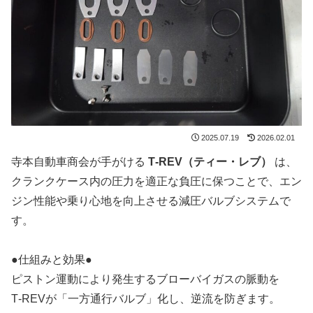
2025.07.19
2026.02.01
寺本自動車商会が手がける
T‑REV（ティー・レブ）
は、
クランクケース内の圧力を適正な負圧に保つことで、エン
ジン性能や乗り心地を向上させる減圧バルブシステムで
す。
●仕組みと効果●
ピストン運動により発生するブローバイガスの脈動を
T‑REVが「一方通行バルブ」化し、逆流を防ぎます。