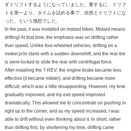
ずドリフトするようになっていました。要するに、ドリフ
トを第一より、タイムを詰める事で、自然とドリフトにな
った。という感想でした。
In the past, it was installed on motard bikes. Motard means
drifting! At that time, the emphasis was on drifting rather
than speed. Unlike four-wheeled vehicles, drifting on a
motorcycle starts with a sudden downshift, and the rear tire
is semi-locked to slide the rear with centrifugal force.
After installing the T-REV, the engine brake became less
effective (it became milder), and drifting became more
difficult, which was a little disappointing. However, my time
gradually improved, and my exit speed improved
dramatically. This allowed me to concentrate on pushing in
right up to the corner, and as my speed increased, I was
able to drift without even thinking about it. In short, rather
than drifting first, by shortening my time, drifting came